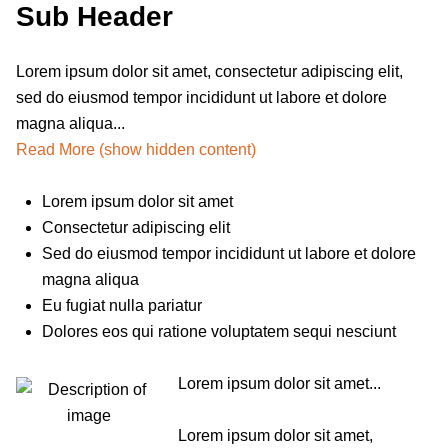
Sub Header
Lorem ipsum dolor sit amet, consectetur adipiscing elit,
sed do eiusmod tempor incididunt ut labore et dolore
magna aliqua...
Read More (show hidden content)
accusantium doloremque laudantium, totam rem aperiam, eaque ipsa quae ab illo inventore veritatis et quasi architecto beatae vitae dicta sunt explicabo. Nemo enim ipsam voluptatem quia voluptas sit aspernatur aut odit aut fugit, sed quia consequuntur magni dolores eos qui ratione voluptatem sequi nesciunt. Neque porro quisquam est, qui dolorem ipsum quia dolor sit amet, consectetur, adipisci velit, sed quia non numquam eius modi tempora incidunt ut labore et dolore magnam aliquam quaerat voluptatem.
Lorem ipsum dolor sit amet
Consectetur adipiscing elit
Sed do eiusmod tempor incididunt ut labore et dolore
magna aliqua
Eu fugiat nulla pariatur
Dolores eos qui ratione voluptatem sequi nesciunt
Lorem ipsum dolor sit amet...
Lorem ipsum dolor sit amet,